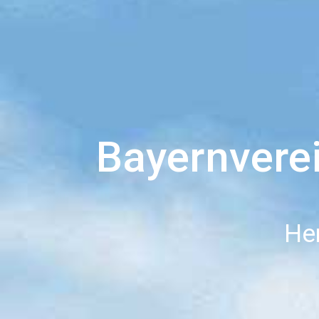
Bayernverei
He