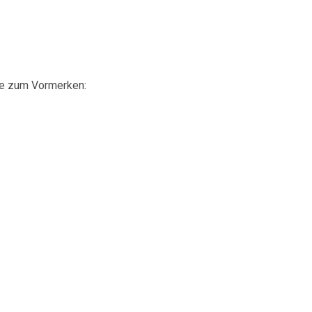
ine zum Vormerken:
t - Volkstänze von hier und anderswo zu Livemusik
e die gerne (mal) wieder Tanzen möchten