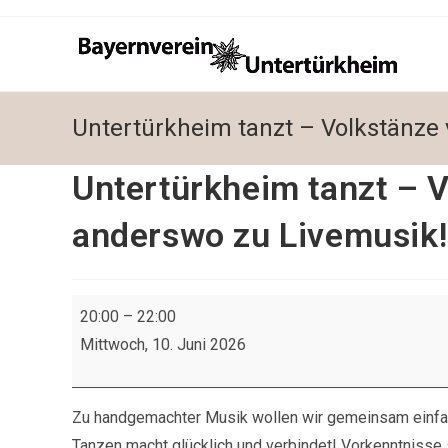
Zum
Inhalt
springen
Untertürkheim tanzt – Volkstänze
Untertürkheim tanzt – V
anderswo zu Livemusik!
Untertürkheim
20:00
–
22:00
tanzt
Mittwoch, 10. Juni 2026
–
Volkstänze
von
Zu handgemachter Musik wollen wir gemeinsam einfac
hier
Tanzen macht glücklich und verbindet! Vorkenntnisse s