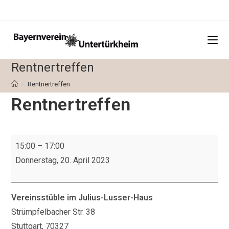
Zum
Inhalt
springen
Rentnertreffen
>
Rentnertreffen
Rentnertreffen
Rentnertreffen
15:00
–
17:00
Donnerstag, 20. April 2023
Vereinsstüble im Julius-Lusser-Haus
Strümpfelbacher Str. 38
Stuttgart
,
70327