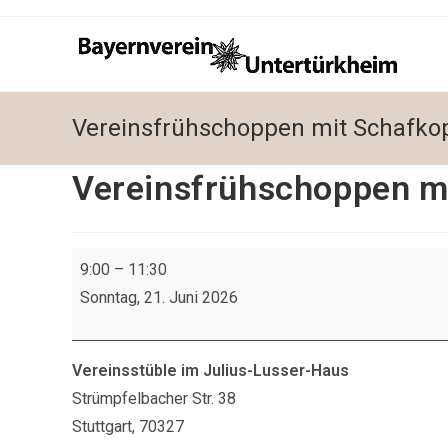
Zum
Inhalt
springen
Vereinsfrühschoppen mit Schafko
Vereinsfrühschoppen m
Vereinsfrühschoppen
9:00
–
11:30
mit
Sonntag, 21. Juni 2026
Schafkopfen
Vereinsstüble im Julius-Lusser-Haus
Strümpfelbacher Str. 38
Stuttgart
,
70327