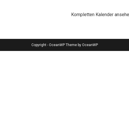
Kompletten Kalender anseh
Copyright - OceanWP Theme by OceanWP