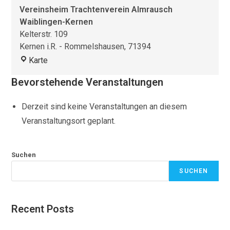
Vereinsheim Trachtenverein Almrausch
Waiblingen-Kernen
Kelterstr. 109
Kernen i.R. - Rommelshausen
,
71394
Vereinsheim
Karte
Trachtenverein
Almrausch
Bevorstehende Veranstaltungen
Waiblingen-
Kernen
Derzeit sind keine Veranstaltungen an diesem
Veranstaltungsort geplant.
Suchen
SUCHEN
Recent Posts